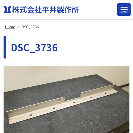
MENU
Site
Footer
>
Home
DSC_3736
DSC_3736