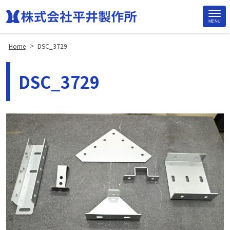
MENU
Site
Footer
>
Home
DSC_3729
DSC_3729