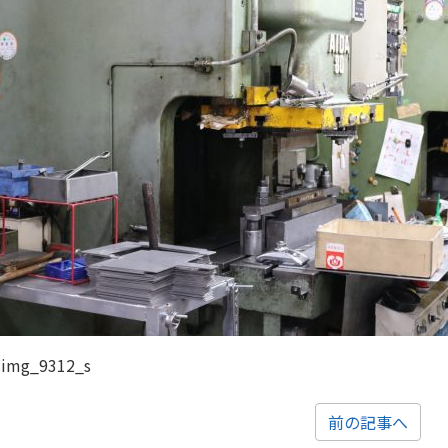
simg_9312_s
前の記事へ