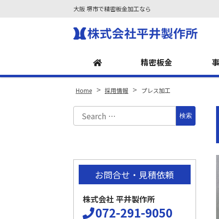
大阪 堺市で精密板金加工なら
Site
Footer
精密板金
>
>
Home
採用情報
プレス加工
お問合せ・見積依頼
株式会社 平井製作所
072-291-9050